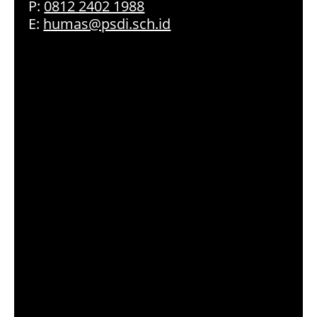
P:
0812 2402 1988
E:
humas@psdi.sch.id