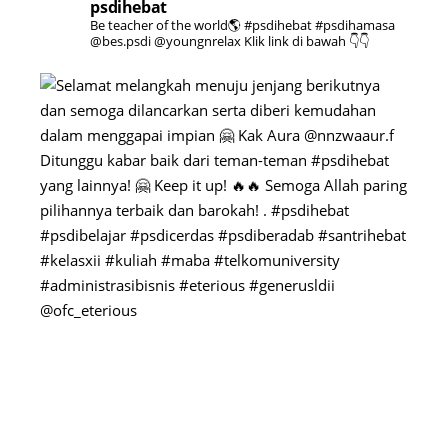
psdihebat
Be teacher of the world🌎 #psdihebat
#psdihamasa
@bes.psdi
@youngnrelax
Klik link di bawah 👇👇